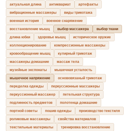
актуальная длина
антиквариат
артефакты
вибрационные массажеры
виды трикотажа
военная история
военное снаряжение
восстановление мышц
выбор массажера
выбор ткани
длина юбки
здоровье мышц
историческое оружие
коллекционирование
компрессионные массажеры
кровообращение мышц
кулирный трикотаж
массажеры домашние
массаж тела
музейные экспонаты
мышечная усталость
мышечное напряжение
основовязаный трикотаж
переделка одежды
перкуссионные массажеры
перкуссионный массажер
петельная структура
подлинность предметов
полотенца домашние
портной советы
пошив одежды
производство текстиля
роликовые массажеры
свойства материалов
текстильные материалы
тренировка восстановление