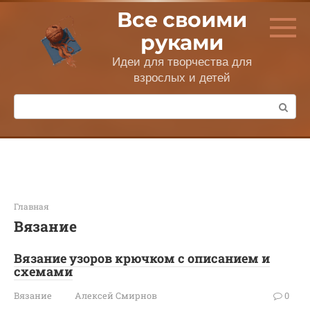
Перейти
Все своими
к
контенту
руками
Идеи для творчества для
взрослых и детей
Поиск:
Главная
Вязание
Вязание узоров крючком с описанием и
схемами
Вязание
Алексей Смирнов
0